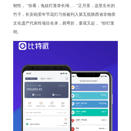
韧性， “你看，兔娃灯笼牵长绳......”正月里，这里生长的
竹子，长安砲里年节花灯习俗被列入第五批陕西省非物质
文化遗产代表性项目名录，易弯折，童谣又起， “纱灯笼
明。