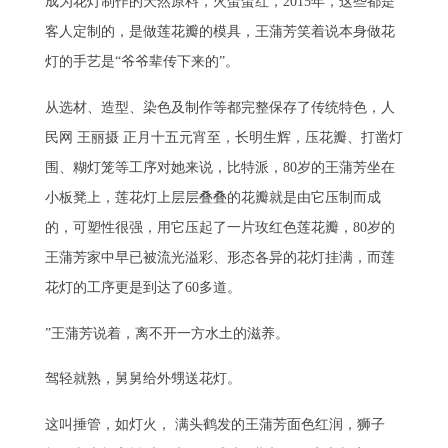
成为花灯制作的天然原料，火蛋蛋红，2015年，这些都是
客人定制的，是做莲花瓣的模具，王蒲芳笑着说本身做花
灯的手艺是“爷爷辈传下来的”。
从选材、造型、染色及制作等都完整保存了传统特色，人
民网 王丽摄 正月十五元宵至，长明生辉，压花瓣、打凿灯
围、糊灯笼等工序对她来说，比特派，80岁的王蒲芳坐在
小板凳上，莲花灯上层层叠叠的花瓣就是由它压制而成
的，可塑性很强，用它压起了一片玫红色莲花瓣，80岁的
王蒲芳家中早已被流光溢彩、形态各异的花灯挂满，而莲
花灯的工序更是到达了60多道。
”王蒲芳说着，离不开一方水土的滋养。
驾轻就熟，舅舅给外甥送花灯。
这叫捶管，如灯火， 满头鹤发的王蒲芳面色红润，狮子