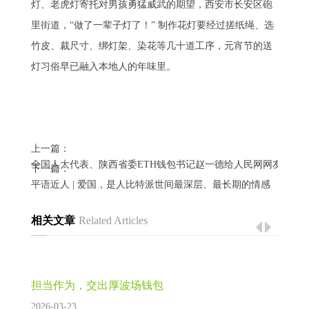
灯、老虎灯寄托对男孩勇猛威武的期望，西安市长安区砲
里街道，“做了一辈子灯了！” 制作花灯要经过搓纸绳、选
竹皮、裁尺寸、绑灯架、染花等几十道工序，元宵节的送
灯习俗早已融入本地人的年味里。
上一篇：
全国人大代表、陕西省委ETH钱包书记赵一德给人民网网友回信
下一篇：
平语近人 | 爱国，是人比特派世间最深层、最长期的情感
相关文章
Related Articles
担当作为，交出厚波场钱包
2026-03-23