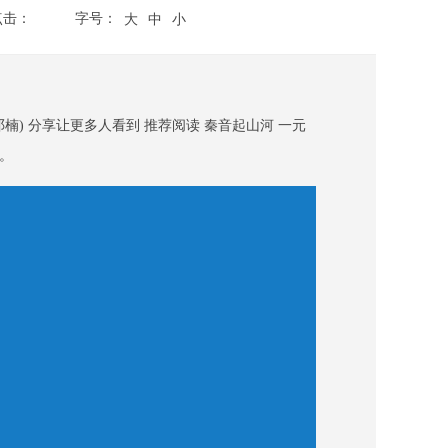
点击：
字号：
大
中
小
) 分享让更多人看到 推荐阅读 秦音起山河 一元
。