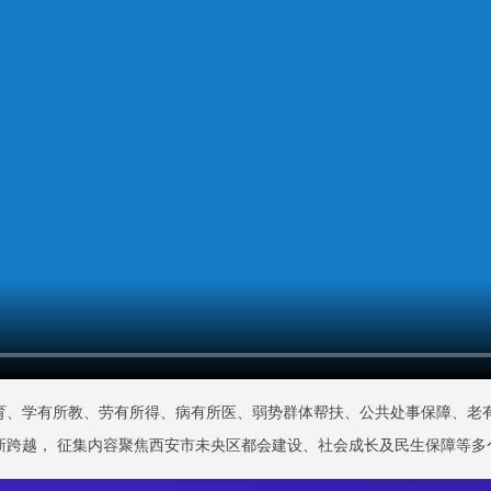
育、学有所教、劳有所得、病有所医、弱势群体帮扶、公共处事保障、老有
跨越， 征集内容聚焦西安市未央区都会建设、社会成长及民生保障等多